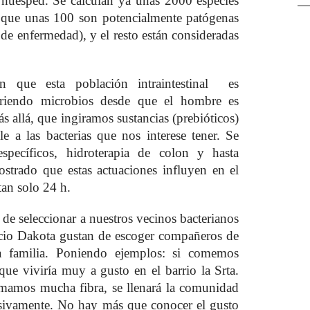
el huésped. Se calculan ya unas 2000 especies
s que unas 100 son potencialmente patógenas
 de enfermedad), y el resto están consideradas
 en que esta población intraintestinal es
giriendo microbios desde que el hombre es
s allá, que ingiramos sustancias (prebióticos)
e a las bacterias que nos interese tener. Se
específicos, hidroterapia de colon y hasta
ostrado que estas actuaciones influyen en el
tan solo 24 h.
s, de seleccionar a nuestros vecinos bacterianos
icio Dakota gustan de escoger compañeros de
 familia. Poniendo ejemplos: si comemos
ue viviría muy a gusto en el barrio la Srta.
omamos mucha fibra, se llenará la comunidad
cesivamente. No hay más que conocer el gusto