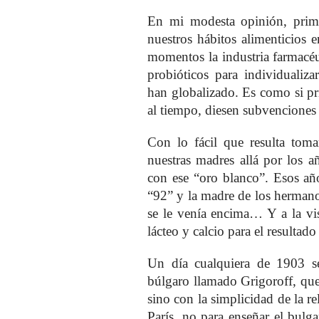
En mi modesta opinión, prim
nuestros hábitos alimenticios e
momentos la industria farmacéut
probióticos para individualiza
han globalizado. Es como si pr
al tiempo, diesen subvenciones 
Con lo fácil que resulta tom
nuestras madres allá por los 
con ese “oro blanco”. Esos año
“92” y la madre de los hermano
se le venía encima… Y a la vi
lácteo y calcio para el resultad
Un día cualquiera de 1903 se
búlgaro llamado Grigoroff, que
sino con la simplicidad de la rel
París, no para enseñar el bulga