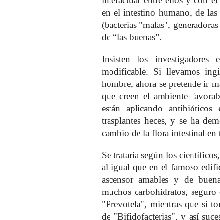
interactuar entre ellos y con 
en el intestino humano, de la
(bacterias "malas", generadoras
de “las buenas”.
Insisten los investigadores
modificable. Si llevamos in
hombre, ahora se pretende ir má
que creen el ambiente favorabl
están aplicando antibióticos 
trasplantes heces, y se ha dem
cambio de la flora intestinal en 
Se trataría según los científico
al igual que en el famoso edif
ascensor amables y de buena
muchos carbohidratos, seguro q
"Prevotela", mientras que si t
de "Bifidofacterias", y así su